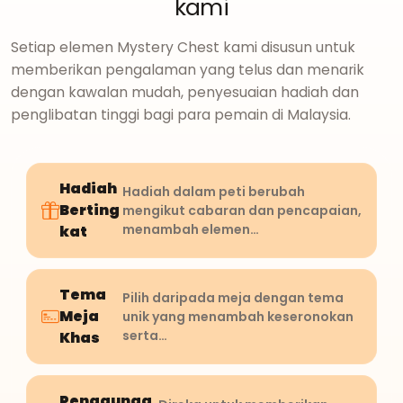
kami
Setiap elemen Mystery Chest kami disusun untuk
memberikan pengalaman yang telus dan menarik
dengan kawalan mudah, penyesuaian hadiah dan
penglibatan tinggi bagi para pemain di Malaysia.
Hadiah
Hadiah dalam peti berubah
Berting
mengikut cabaran dan pencapaian,
menambah elemen…
kat
Tema
Pilih daripada meja dengan tema
Meja
unik yang menambah keseronokan
serta…
Khas
Penggunaa