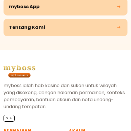
myboss App
Tentang Kami
myboss ialah hab kasino dan sukan untuk wilayah
yang disokong, dengan halaman permainan, konteks
pembayaran, bantuan akaun dan nota undang-
undang tempatan.
21+
SSL
Mengutamakan mudah alih
PERMAINAN
AKAUN