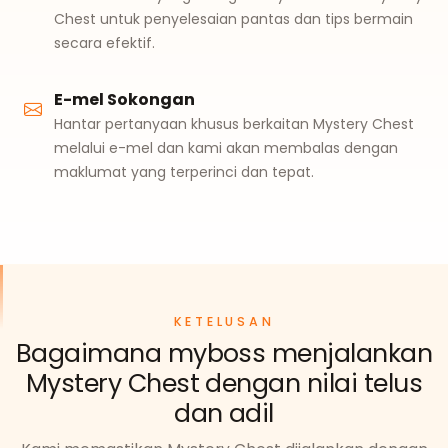
Chest untuk penyelesaian pantas dan tips bermain
secara efektif.
E-mel Sokongan
Hantar pertanyaan khusus berkaitan Mystery Chest
melalui e-mel dan kami akan membalas dengan
maklumat yang terperinci dan tepat.
KETELUSAN
Bagaimana myboss menjalankan
Mystery Chest dengan nilai telus
dan adil