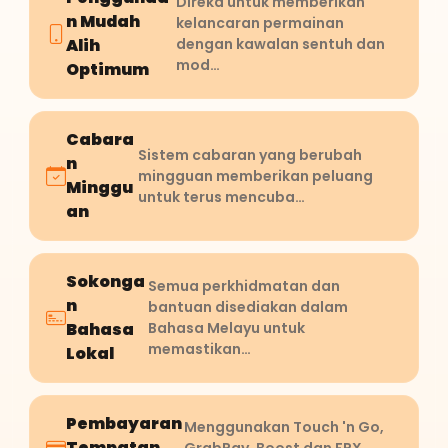
Direka untuk memberikan
n Mudah
kelancaran permainan
Alih
dengan kawalan sentuh dan
mod…
Optimum
Cabara
Sistem cabaran yang berubah
n
mingguan memberikan peluang
Minggu
untuk terus mencuba…
an
Sokonga
Semua perkhidmatan dan
n
bantuan disediakan dalam
Bahasa
Bahasa Melayu untuk
memastikan…
Lokal
Pembayaran
Menggunakan Touch 'n Go,
Tempatan
GrabPay, Boost dan FPX