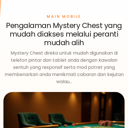
MAIN MOBILE
Pengalaman Mystery Chest yang
mudah diakses melalui peranti
mudah alih
Mystery Chest direka untuk mudah digunakan di
telefon pintar dan tablet anda dengan kawalan
sentuh yang responsif serta mod potret yang
membenarkan anda menikmati cabaran dan kejutan
walau…