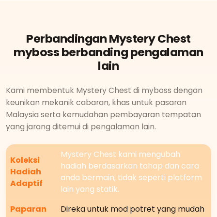
Perbandingan Mystery Chest
myboss berbanding pengalaman
lain
Kami membentuk Mystery Chest di myboss dengan
keunikan mekanik cabaran, khas untuk pasaran
Malaysia serta kemudahan pembayaran tempatan
yang jarang ditemui di pengalaman lain.
Mystery Chest kami mengubah
Koleksi
hadiah berdasarkan tahap dan cara
Hadiah
anda bermain, tidak seperti platform
Adaptif
lain yang statik.
Paparan
Direka untuk mod potret yang mudah