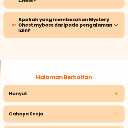
Chest?
Apakah yang membezakan Mystery
Chest myboss daripada pengalaman
07
lain?
Halaman Berkaitan
Hanyut
Cahaya Senja