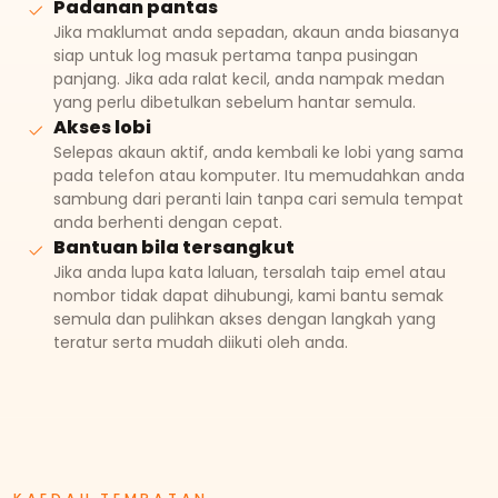
Padanan pantas
Jika maklumat anda sepadan, akaun anda biasanya
siap untuk log masuk pertama tanpa pusingan
panjang. Jika ada ralat kecil, anda nampak medan
yang perlu dibetulkan sebelum hantar semula.
Akses lobi
Selepas akaun aktif, anda kembali ke lobi yang sama
pada telefon atau komputer. Itu memudahkan anda
sambung dari peranti lain tanpa cari semula tempat
anda berhenti dengan cepat.
Bantuan bila tersangkut
Jika anda lupa kata laluan, tersalah taip emel atau
nombor tidak dapat dihubungi, kami bantu semak
semula dan pulihkan akses dengan langkah yang
teratur serta mudah diikuti oleh anda.