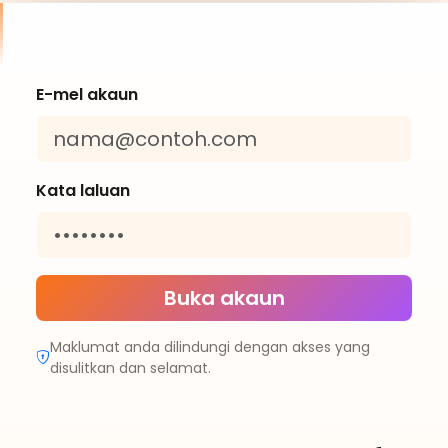
E-mel akaun
Kata laluan
Buka akaun
Maklumat anda dilindungi dengan akses yang
disulitkan dan selamat.