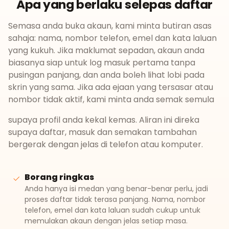
Apa yang berlaku selepas daftar
Semasa anda buka akaun, kami minta butiran asas
sahaja: nama, nombor telefon, emel dan kata laluan
yang kukuh. Jika maklumat sepadan, akaun anda
biasanya siap untuk log masuk pertama tanpa
pusingan panjang, dan anda boleh lihat lobi pada
skrin yang sama. Jika ada ejaan yang tersasar atau
nombor tidak aktif, kami minta anda semak semula
supaya profil anda kekal kemas. Aliran ini direka
supaya daftar, masuk dan semakan tambahan
bergerak dengan jelas di telefon atau komputer.
Borang ringkas
Anda hanya isi medan yang benar-benar perlu, jadi
proses daftar tidak terasa panjang. Nama, nombor
telefon, emel dan kata laluan sudah cukup untuk
memulakan akaun dengan jelas setiap masa.