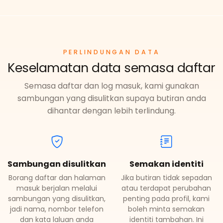
PERLINDUNGAN DATA
Keselamatan data semasa daftar
Semasa daftar dan log masuk, kami gunakan
sambungan yang disulitkan supaya butiran anda
dihantar dengan lebih terlindung.
Sambungan disulitkan
Semakan identiti
Borang daftar dan halaman
Jika butiran tidak sepadan
masuk berjalan melalui
atau terdapat perubahan
sambungan yang disulitkan,
penting pada profil, kami
jadi nama, nombor telefon
boleh minta semakan
dan kata laluan anda
identiti tambahan. Ini