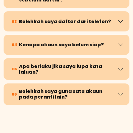
Bolehkah saya daftar dari telefon?
03
Kenapa akaun saya belum siap?
04
Apa berlaku jika saya lupa kata
05
laluan?
Bolehkah saya guna satu akaun
06
pada peranti lain?