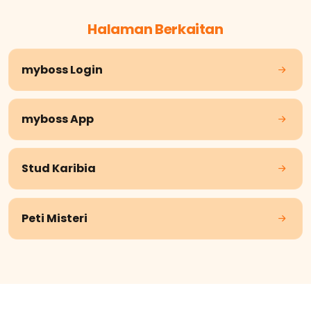
Halaman Berkaitan
myboss Login
myboss App
Stud Karibia
Peti Misteri