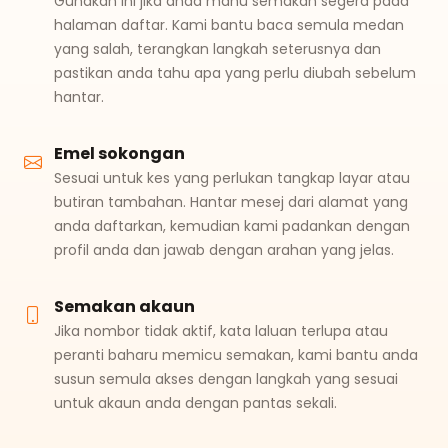
Gunakan ini jika anda mahu semakan segera pada
halaman daftar. Kami bantu baca semula medan
yang salah, terangkan langkah seterusnya dan
pastikan anda tahu apa yang perlu diubah sebelum
hantar.
Emel sokongan
Sesuai untuk kes yang perlukan tangkap layar atau
butiran tambahan. Hantar mesej dari alamat yang
anda daftarkan, kemudian kami padankan dengan
profil anda dan jawab dengan arahan yang jelas.
Semakan akaun
Jika nombor tidak aktif, kata laluan terlupa atau
peranti baharu memicu semakan, kami bantu anda
susun semula akses dengan langkah yang sesuai
untuk akaun anda dengan pantas sekali.