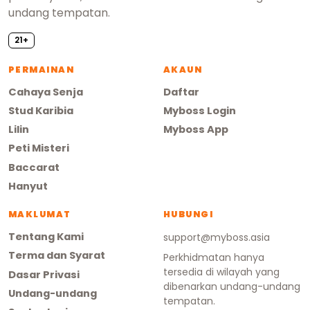
undang tempatan.
21+
SSL
Mengutamakan mudah alih
PERMAINAN
AKAUN
Cahaya Senja
Daftar
Stud Karibia
Myboss Login
Lilin
Myboss App
Peti Misteri
Baccarat
Hanyut
MAKLUMAT
HUBUNGI
Tentang Kami
support@myboss.asia
Terma dan Syarat
Perkhidmatan hanya
tersedia di wilayah yang
Dasar Privasi
dibenarkan undang-undang
Undang-undang
tempatan.