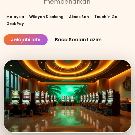
membenarkan.
Malaysia
Wilayah Disokong
Akses Sah
Touch 'n Go
GrabPay
Jelajahi lobi
Baca Soalan Lazim