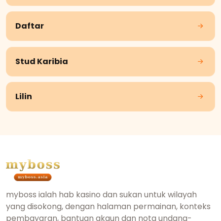
Daftar
Stud Karibia
Lilin
myboss ialah hab kasino dan sukan untuk wilayah
yang disokong, dengan halaman permainan, konteks
pembayaran, bantuan akaun dan nota undang-