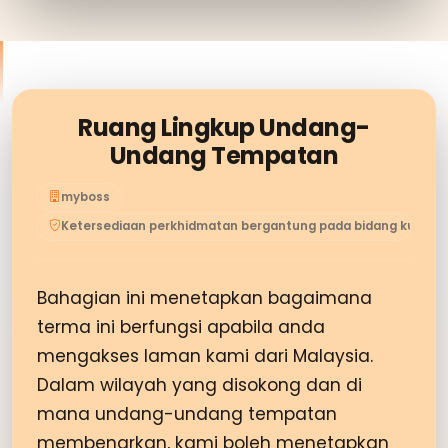
Ruang Lingkup Undang-
Undang Tempatan
myboss
Ketersediaan perkhidmatan bergantung pada bidang kuas
Bahagian ini menetapkan bagaimana
terma ini berfungsi apabila anda
mengakses laman kami dari Malaysia.
Dalam wilayah yang disokong dan di
mana undang-undang tempatan
membenarkan, kami boleh menetapkan